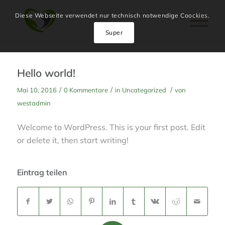
Diese Webseite verwendet nur technisch notwendige Coockies.
Super
Hello world!
/
/
/
Mai 10, 2016
0 Kommentare
in
Uncategorized
von
westadmin
Welcome to WordPress. This is your first post. Edit
or delete it, then start writing!
Eintrag teilen